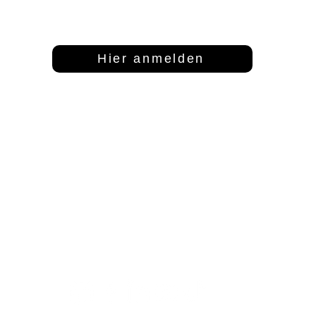
Dann abonniere unseren Newsletter
Hier anmelden
Adresse
Kontakt
S
FFT Funktionsflächentextil GmbH
info@fftextil.de
Mo
Keltenring 25
09181 512085
1
92361 Berngau
Fr
Sa
Te