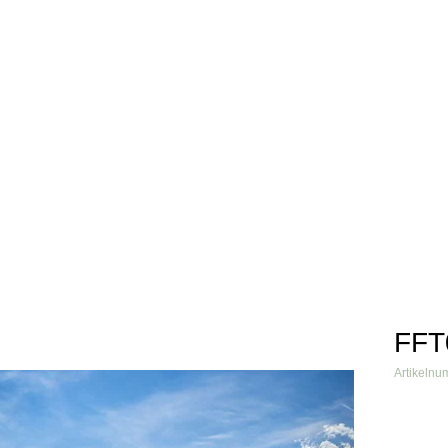
info@fftextil.de
09181 
Über uns
Produkte
Grafiken
Verarbeiter
Referenzen
FFT
Artikeln