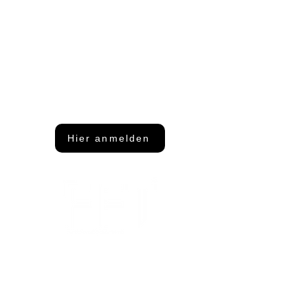
Du möchtest nichts mehr
verpassen?
Dann abonniere unseren Newsletter
Hier anmelden
Adresse
FFT Funktionsflächentextil GmbH