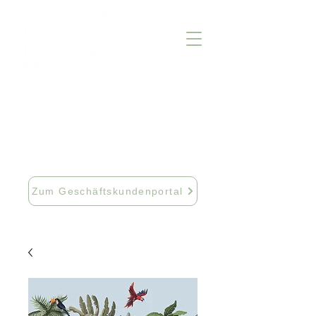
info@fftextil.de
09181 512085
Zum Geschäftskundenportal