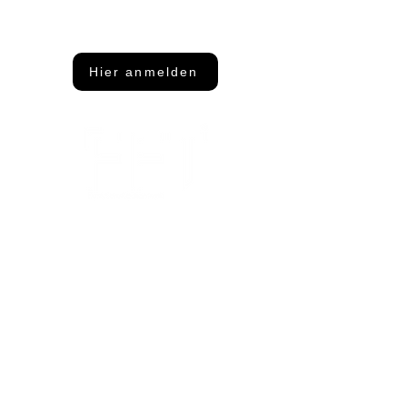
Dann abonniere unseren Newsletter
Hier anmelden
Adresse
FFT Funktionsflächentextil GmbH
Keltenring 25
92361 Berngau
Kontakt
info@fftextil.de