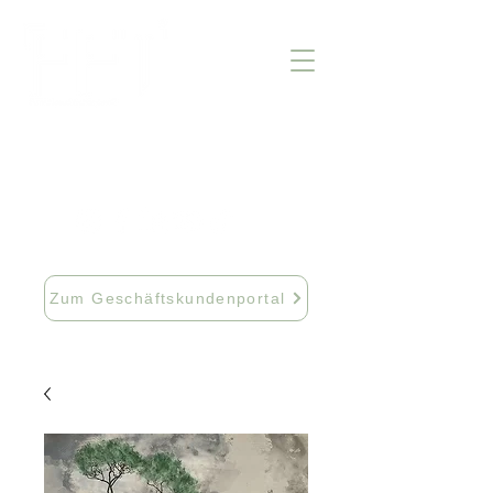
info@fftextil.de
09181 512085
Zum Geschäftskundenportal