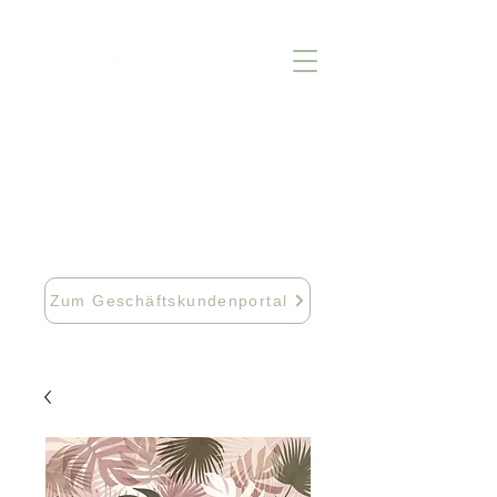
info@fftextil.de
09181 512085
Zum Geschäftskundenportal