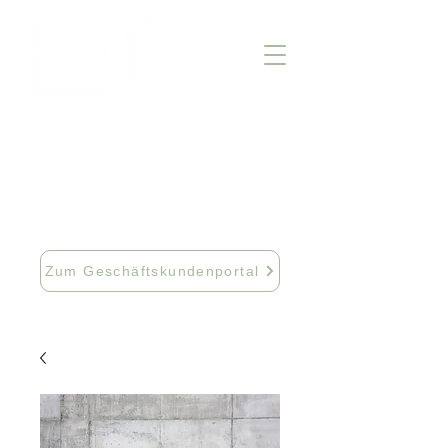
info@fftextil.de
09181 512085
Zum Geschäftskundenportal