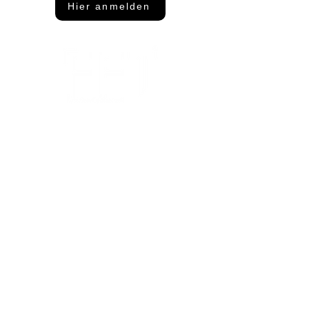
Hier anmelden
Adresse
FFT Funktionsflächentextil GmbH
Keltenring 25
92361 Berngau
Kontakt
info@fftextil.de
09181 512085
Showroom Öffnungszeiten