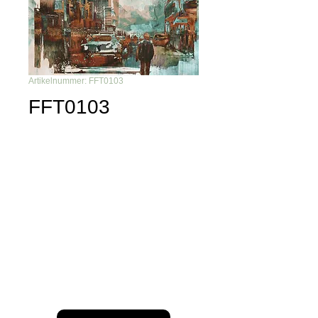
Artikelnummer: FFT0103
FFT0103
Du möchtest nichts mehr
verpassen?
Dann abonniere unseren Newsletter