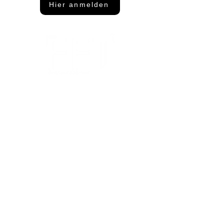
Hier anmelden
Adresse
FFT Funktionsflächentextil GmbH
Keltenring 25
92361 Berngau
Kontakt
info@fftextil.de
09181 512085
Showroom Öffnungszeiten