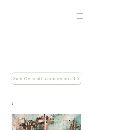
info@fftextil.de
09181 512085
Zum Geschäftskundenportal