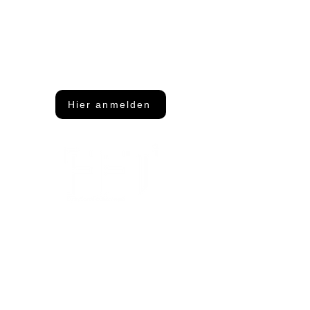
Du möchtest nichts mehr
verpassen?
Dann abonniere unseren Newsletter
Hier anmelden
Adresse
FFT Funktionsflächentextil GmbH
Keltenring 25
92361 Berngau