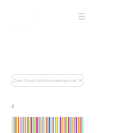
info@fftextil.de
09181 512085
Zum Geschäftskundenportal