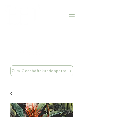
info@fftextil.de
09181 512085
Zum Geschäftskundenportal