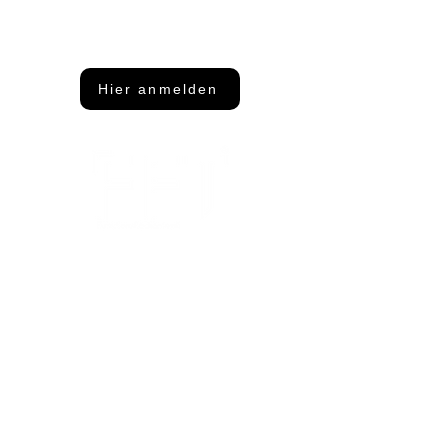
Dann abonniere unseren Newsletter
Hier anmelden
Adresse
FFT Funktionsflächentextil GmbH
Keltenring 25
92361 Berngau
Kontakt