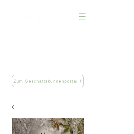
info@fftextil.de
09181 512085
Zum Geschäftskundenportal