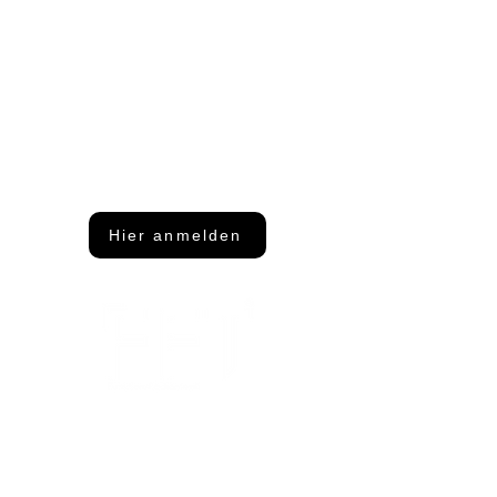
Du möchtest nichts mehr
verpassen?
Dann abonniere unseren Newsletter
Hier anmelden
Adresse
FFT Funktionsflächentextil GmbH