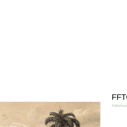
info@fftextil.de
09181 
Über uns
Produkte
Grafiken
Verarbeiter
Referenzen
FFT
Artikeln