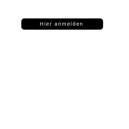
Dann abonniere unseren Newsletter
Hier anmelden
Adresse
Kontakt
S
FFT Funktionsflächentextil GmbH
info@fftextil.de
Mo
Keltenring 25
09181 512085
1
92361 Berngau
Fr
Sa
Te