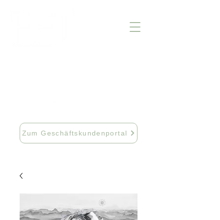
info@fftextil.de
09181 512085
Zum Geschäftskundenportal