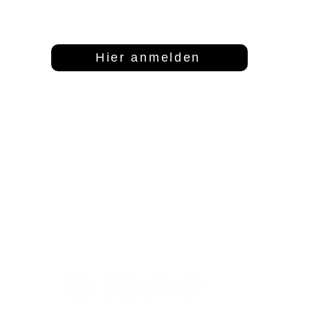
Dann abonniere unseren Newsletter
Hier anmelden
Adresse
Kontakt
S
FFT Funktionsflächentextil GmbH
info@fftextil.de
Mo
Keltenring 25
09181 512085
1
92361 Berngau
Fr
Sa
Te