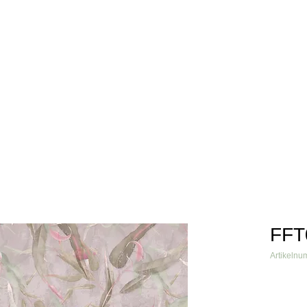
info@fftextil.de
09181 
Über uns
Produkte
Grafiken
Verarbeiter
Referenzen
FFT
Artikeln