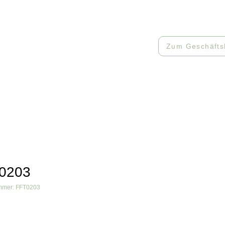
512085
Zum Geschäfts
Workshops
Muster
Kontakt
0203
ummer: FFT0203