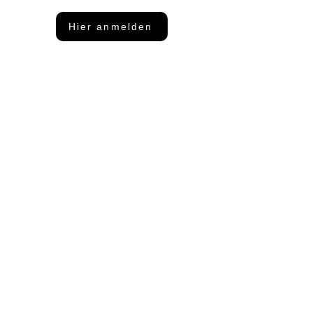
Hier anmelden
Adresse
FFT Funktionsflächentextil GmbH
Keltenring 25
92361 Berngau
Kontakt
info@fftextil.de
09181 512085