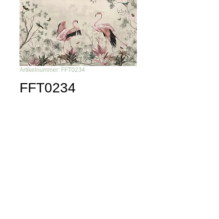
Artikelnummer: FFT0234
FFT0234
Du möchtest nichts mehr
verpassen?
Dann abonniere unseren Newsletter