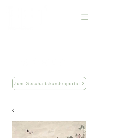
info@fftextil.de
09181 512085
Zum Geschäftskundenportal