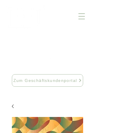
info@fftextil.de
09181 512085
Zum Geschäftskundenportal