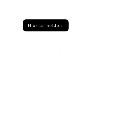
Dann abonniere unseren Newsletter
Hier anmelden
Adresse
FFT Funktionsflächentextil GmbH
Keltenring 25
92361 Berngau
Kontakt