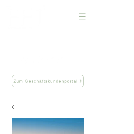
info@fftextil.de
09181 512085
Zum Geschäftskundenportal