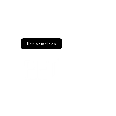
Du möchtest nichts mehr
verpassen?
Dann abonniere unseren Newsletter
Hier anmelden
Adresse
FFT Funktionsflächentextil GmbH
Keltenring 25
92361 Berngau