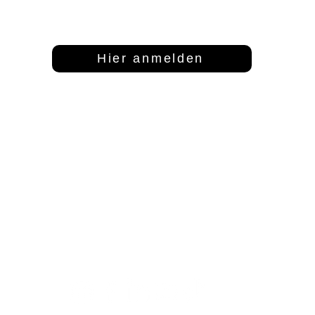
Dann abonniere unseren Newsletter
Hier anmelden
Adresse
Kontakt
S
FFT Funktionsflächentextil GmbH
info@fftextil.de
Mo
Keltenring 25
09181 512085
1
92361 Berngau
Fr
Sa
Te