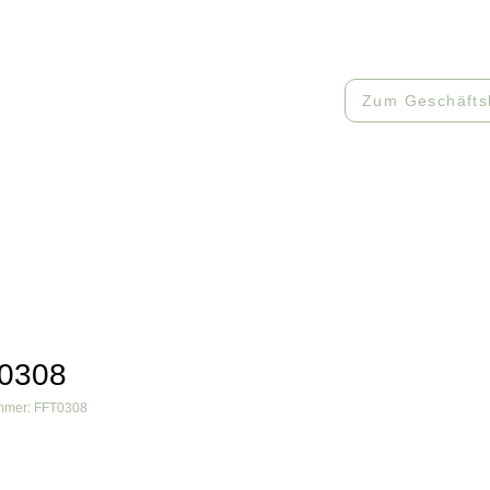
512085
Zum Geschäfts
Workshops
Muster
Kontakt
0308
ummer: FFT0308