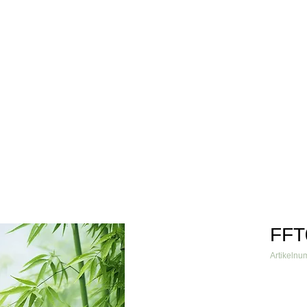
info@fftextil.de
09181 
Über uns
Produkte
Grafiken
Verarbeiter
Referenzen
FFT
Artikeln