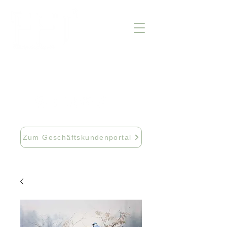
info@fftextil.de
09181 512085
Zum Geschäftskundenportal