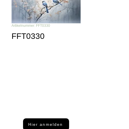
Artikelnummer: FFT0330
FFT0330
Du möchtest nichts mehr
verpassen?
Dann abonniere unseren Newsletter
Hier anmelden