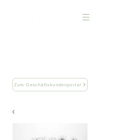
info@fftextil.de
09181 512085
Zum Geschäftskundenportal