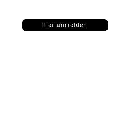
Dann abonniere unseren Newsletter
Hier anmelden
Adresse
Kontakt
S
FFT Funktionsflächentextil GmbH
info@fftextil.de
Mo
Keltenring 25
09181 512085
1
92361 Berngau
Fr
Sa
Te