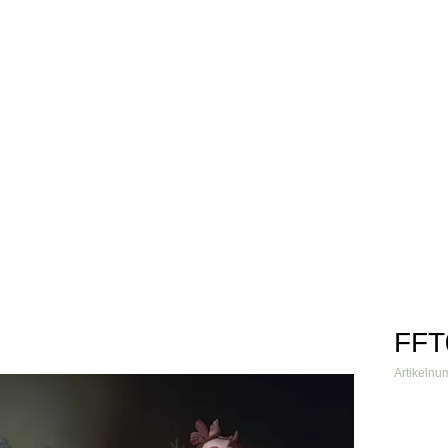
info@fftextil.de
09181 
Über uns
Produkte
Grafiken
Verarbeiter
Referenzen
FFT
Artikeln