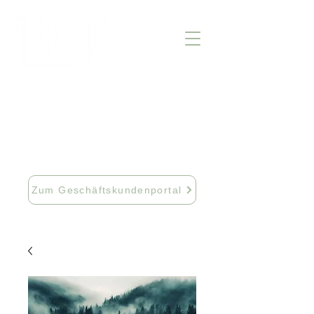
info@fftextil.de
09181 512085
Zum Geschäftskundenportal