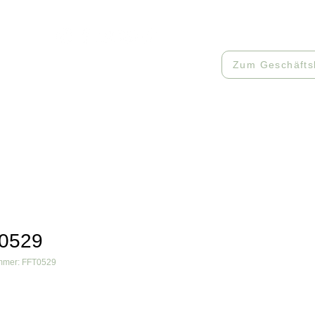
512085
Zum Geschäfts
Workshops
Muster
Kontakt
0529
ummer: FFT0529