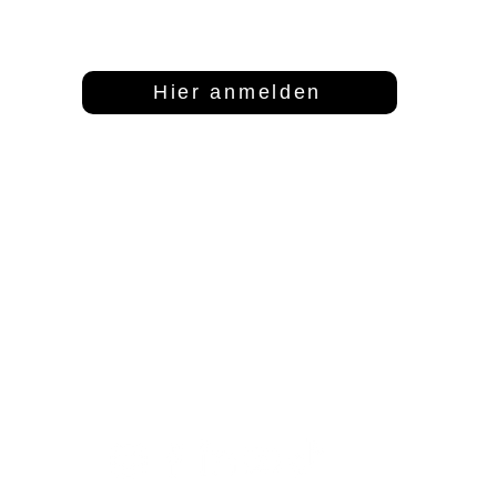
Dann abonniere unseren Newsletter
Hier anmelden
Adresse
Kontakt
S
FFT Funktionsflächentextil GmbH
info@fftextil.de
Mo
Keltenring 25
09181 512085
1
92361 Berngau
Fr
Sa
Te