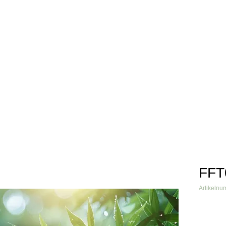
info@fftextil.de
09181 
Über uns
Produkte
Grafiken
Verarbeiter
Referenzen
FFT
Artikeln