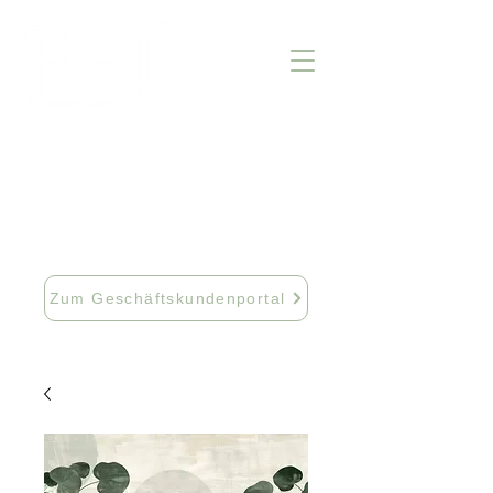
info@fftextil.de
09181 512085
Zum Geschäftskundenportal