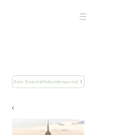
info@fftextil.de
09181 512085
Zum Geschäftskundenportal