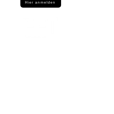
Hier anmelden
Adresse
FFT Funktionsflächentextil GmbH
Keltenring 25
92361 Berngau
Kontakt
info@fftextil.de
09181 512085
Showroom Öffnungszeiten