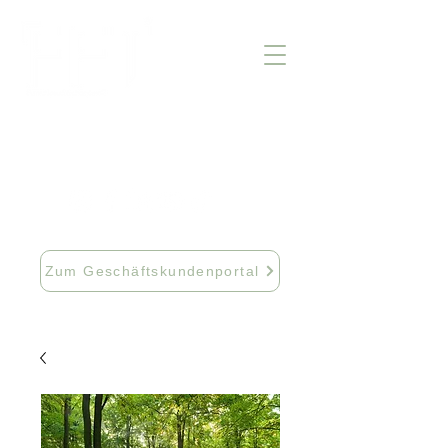
info@fftextil.de
09181 512085
Zum Geschäftskundenportal