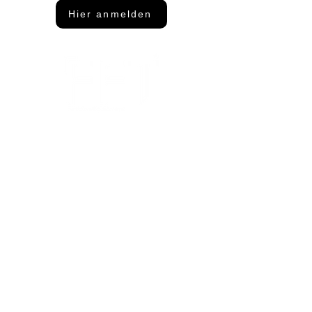
Hier anmelden
Adresse
FFT Funktionsflächentextil GmbH
Keltenring 25
92361 Berngau
Kontakt
info@fftextil.de
09181 512085