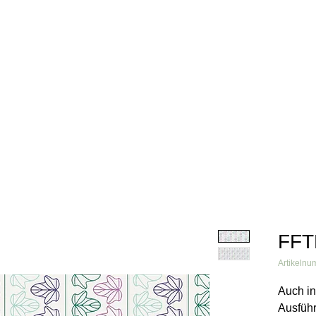
info@fftextil.de
09181 
Über uns
Produkte
Grafiken
Verarbeiter
Referenzen
FFT
Artikeln
Auch in
Ausführ