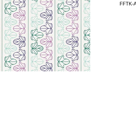
FFTK-
 möchtest nichts mehr verpasse