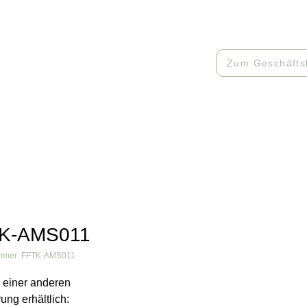
512085
Zum Geschäfts
Workshops
Muster
Kontakt
K-AMS011
ummer: FFTK-AMS011
 einer anderen
ung erhältlich: