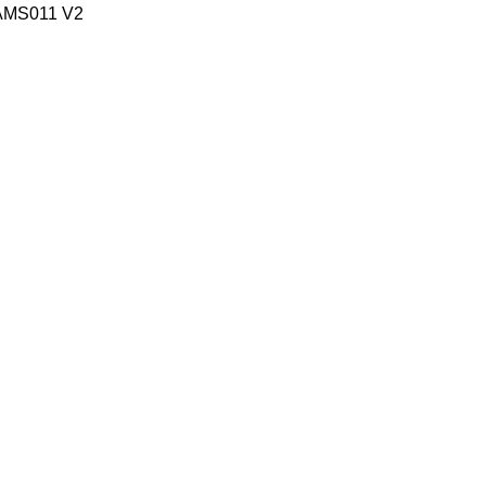
AMS011 V2
n?