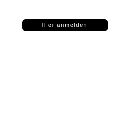
Dann abonniere unseren Newsletter
Hier anmelden
Adresse
Kontakt
S
FFT Funktionsflächentextil GmbH
info@fftextil.de
Mo
Keltenring 25
09181 512085
1
92361 Berngau
Fr
Sa
Te