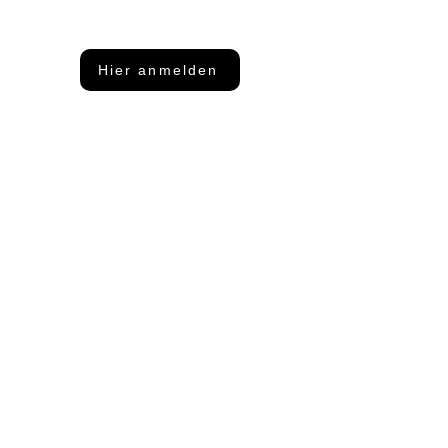
Dann abonniere unseren Newsletter
Hier anmelden
Adresse
FFT Funktionsflächentextil GmbH
Keltenring 25
92361 Berngau
Kontakt
info@fftextil.de