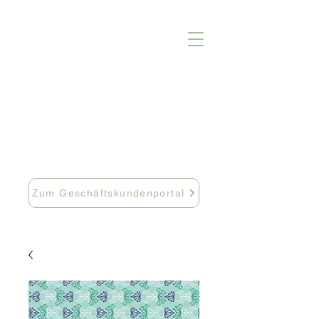
info@fftextil.de
09181 512085
Zum Geschäftskundenportal