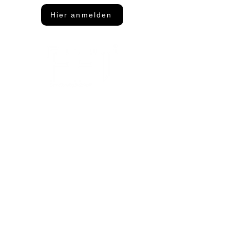
Hier anmelden
Adresse
FFT Funktionsflächentextil GmbH
Keltenring 25
92361 Berngau
Kontakt
info@fftextil.de
09181 512085