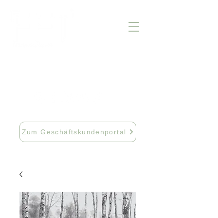
info@fftextil.de
09181 512085
Zum Geschäftskundenportal