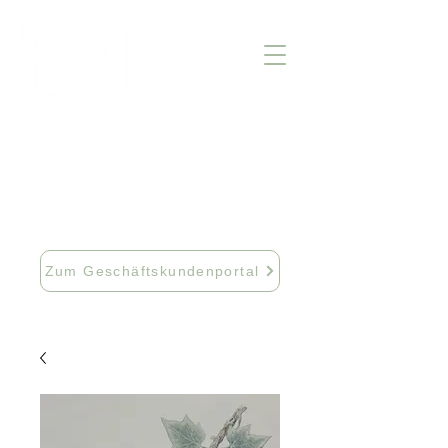
info@fftextil.de
09181 512085
Zum Geschäftskundenportal