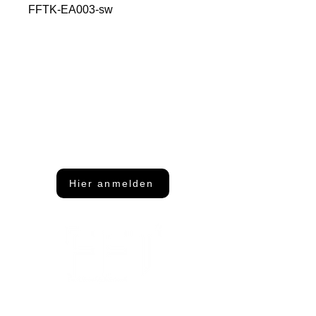
FFTK-EA003-sw
Du möchtest nichts mehr
verpassen?
Dann abonniere unseren Newsletter
Hier anmelden